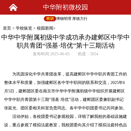
中华附初微校园
校训
博物明理 厚德力行
首页
>
学校纵览
>
校园新闻
>
中华中学附属初级中学成功承办建邺区中学中
职共青团“强基·培优”第十三期活动
发布时间:2025-06-05 热度：5654
为巩固深化中学共青团改革，提高建邺区中学中职共青团工作的
整体水平和质量，加强建邺区各中学中职间的联系和交流，
2025
年
6
月
5
日，建邺团区委在南京市中华中学附属初级中学组织开展建邺区
中学中职共青团第十三期“强基·培优”活动，建邺团区委兼职副书记
张延光、团区委相关科室负责同志、各中学中职团委书记共同参加。
活动伊始，各校团委书记参观校园，详细了解我校的基础设施建
设，重点参观了模拟法庭教室，我校团委向其介绍了模拟法庭特色品