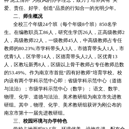
神 泥土情怀”为校风的办学理念，致力于培养具有“关
爱、责任、好学、创造”品质的行知合一的光明少年。
二、
师生概况
全校三个年级
24个班（每个年级8个班）850名学
生。
在编教职员工
86人，研究生学历26人，正高级教师2
人，高级教师22人，一级教师45人，中高级教师占专任
教师的80.23%;市学科带头人3人，市德育带头人1人，市
优青5人，区学带14人，区德育带头人2人，区优青13
人，区教坛新秀8人，区级以上骨干教师占专任教师总数
的53.49%。作为南京市首批“四有好教师”培育学校。校
内设有两个学科示范中心即：省级学科示范中心（道德
与法治）；市级学科示范中心（数学）；
语文、数学、
物理、化学、道德与法治、美术教研组为南京市先进教
研组。其中，物理、化学、美术教研组获评为刚公布的
南京市第十一届先进教研组。
三、
校园环境与办学特色