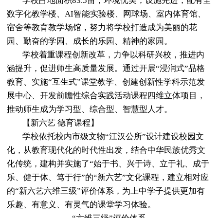
学校占地面积
83.5亩，
环境优美，设施先进，配有全
数字化教学楼、
AI智能实验楼、网球场、室内体育馆、
宿舍等教育教学场馆，
努力将学校打造成为美丽的花
园、勤奋的学园、成长的乐园、精神的家园。
学校着重课程创新改革，力争以科研兴校，推进内
涵提升，促进师生高质量发展。通过开展
“浸润式”品格
教育、实施“互生式”课堂教学、创建创新性学科示范发
展中心、开发前瞻性综合实践活动课程四维立体项目，
推动师生成为学习型、综合型、智慧型人才。
【新六艺
德育课程】
学校依托校内市级文物
“江汉公所”设计建设
校园文
化，从教育现代化的时代性出发，结合中华民族优秀文
化传统，建构并实施了
“始于书、兴于诗、立于礼、成于
乐、健于体、笃于行”的“新六艺”文化课程，
建立相对应
的
“新六艺六维三级”评价体系，
为上中学子提供更加有
乐趣、有意义、有灵气的课堂学习体验。