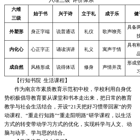
“六维三级”评价体系
六
维
始于书
兴于诗
立于礼
成于乐
健
三级
具备
外塑形
身正字端
说普通话
礼仪
歌声嘹亮
具有
内化心
心正字正
诵读演讲
礼义
寓声于情
形成
成自然
风格形成
说得体话
修身
声情并茂
【行知书院
生活课程】
作为南京市素质教育示范初中校，学校利用自身优
势积极倡导教育要从课堂和书本走出来，把日常的教育
教学与社会生活结合，开设
“21天把好习惯带回家”的劳
动课程、“重走行知路”“重走阳明路”研学课程，以生活
方式的转变带动学习方式的优化，实现科学与人文、动
脑与动手、学与思的结合。